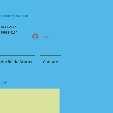
 rogerio@ibpn.org.br
1) 4141-2177
99982-3134
Login
odução de Araras
Contato
- SP.