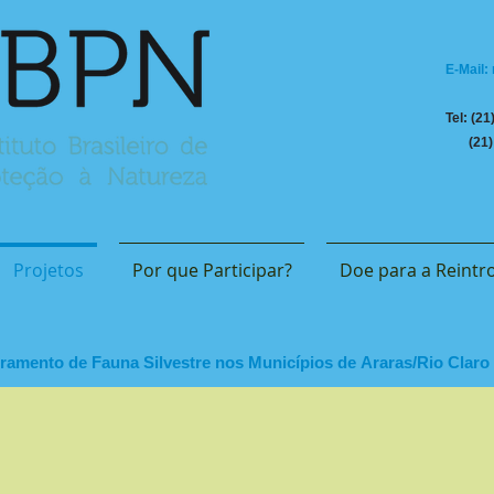
E-Mail:
Tel: (2
(21) 
Projetos
Por que Participar?
Doe para a Reintr
amento de Fauna Silvestre nos Municípios de Araras/Rio Claro 