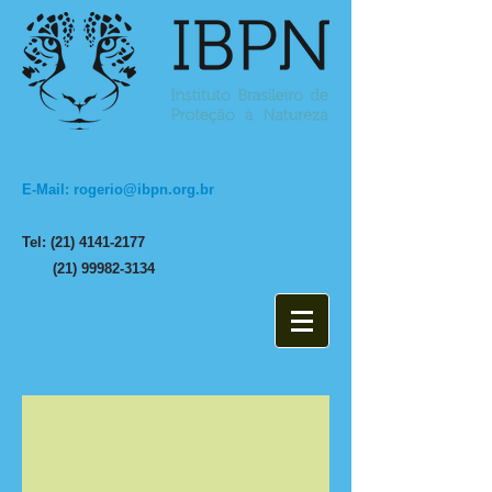
E-Mail: rogerio@ibpn.org.br
Tel: (21) 4141-2177
(21) 99982-3134