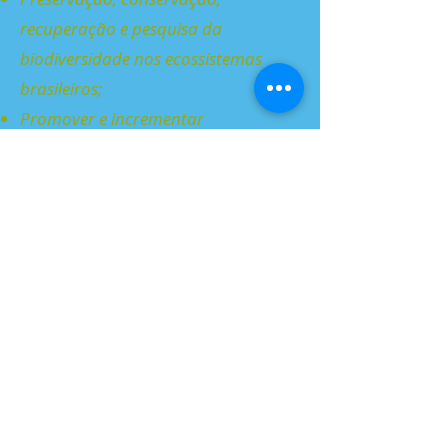
recuperação e pesquisa da
biodiversidade nos ecossistemas
brasileiros;
Promover e incrementar
intercâmbios, campanhas, estudos,
pesquisas, propostas, programas e
mobilização popular pacífica para
fins específicos de melhoria das
condições ambientais e da qualidade
de vida;
Promover educação ambiental e
valorização humana;
Apoio à biologia e manejo da flora e
da fauna silvestres brasileira,